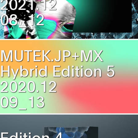
2021.12
08_12
MUTEK.JP+MX
Hybrid Edition 5
2020.12
09_13
Edition 4