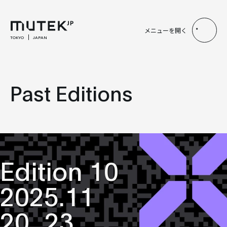
メニューを開く
TOKYO
JAPAN
Past Editions
Edition 10
2025.11
20_23