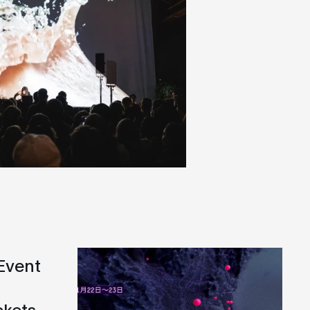
Event
ckets