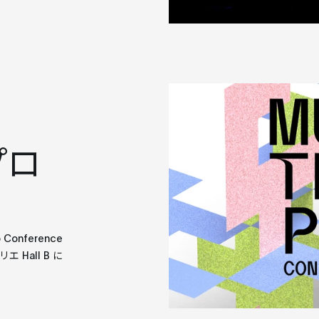
 プロ
 Conference
 Hall B に