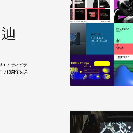
を辿
クリエイティビテ
で10周年を迎