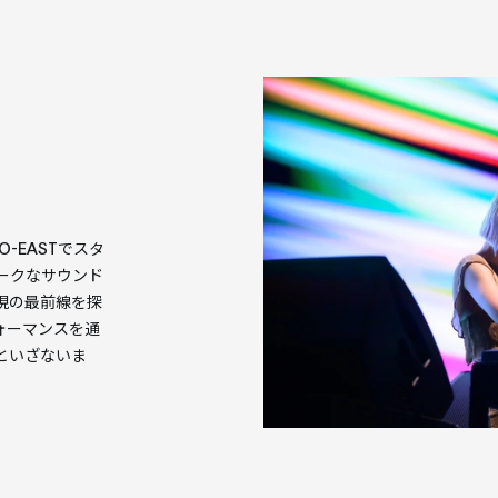
 O-EASTでスタ
ークなサウンド
現の最前線を探
ォーマンスを通
といざないま