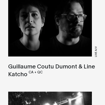
LIVE A/V
Guillaume Coutu Dumont & Line
CA + QC
Katcho