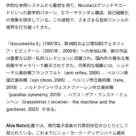
学的な参照システムから着想を得て、Nicolaiはグリッドやコー
ドといった数学的パターン、エラーやランダム構造、自己組織化
の現象を探求している。この過程で、さまざまな芸術ジャンルの
境界を打ち破ってきた。
「documenta X」(1997年)、第49回および第50回ヴェネツィ
ア・ビエンナーレ（2001年、2003年）への参加以降、彼の作品
は重要な公的・私的コレクションに収蔵され、国内外の著名な美
術館やギャラリーで展示されてきた。代表的な個展には、シュテ
ーデル美術館フランクフルト（anti reflex, 2005）、ベルリン新
国立美術館（syn chron, 2005）、ベルリン市立美術館（tele,
2018）、ノルトライン＝ヴェストファーレン州立美術館
（parallax symmetry, 2019）、ハウス・デア・クンスト・ミュ
ンヘン（transmitter / receiver - the machine and the
gardener, 2022）がある。
Alva Noto
名義では、現代電子音楽の代表的存在のひとりとして
知られている。これまでにニューヨーク・グッゲンハイム美術