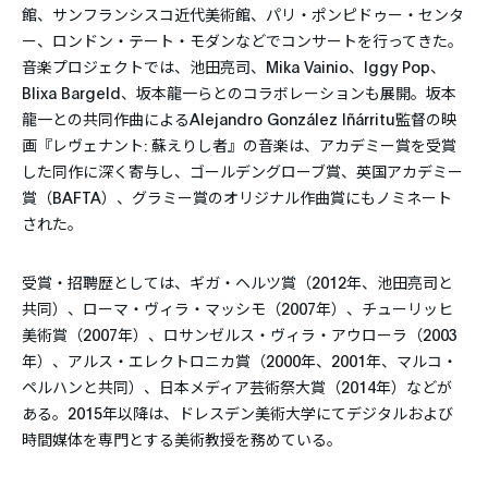
館、サンフランシスコ近代美術館、パリ・ポンピドゥー・センタ
ー、ロンドン・テート・モダンなどでコンサートを行ってきた。
音楽プロジェクトでは、池田亮司、Mika Vainio、Iggy Pop、
Blixa Bargeld、坂本龍一らとのコラボレーションも展開。坂本
龍一との共同作曲によるAlejandro González Iñárritu監督の映
画『レヴェナント: 蘇えりし者』の音楽は、アカデミー賞を受賞
した同作に深く寄与し、ゴールデングローブ賞、英国アカデミー
賞（BAFTA）、グラミー賞のオリジナル作曲賞にもノミネート
された。
受賞・招聘歴としては、ギガ・ヘルツ賞（2012年、池田亮司と
共同）、ローマ・ヴィラ・マッシモ（2007年）、チューリッヒ
美術賞（2007年）、ロサンゼルス・ヴィラ・アウローラ（2003
年）、アルス・エレクトロニカ賞（2000年、2001年、マルコ・
ペルハンと共同）、日本メディア芸術祭大賞（2014年）などが
ある。2015年以降は、ドレスデン美術大学にてデジタルおよび
時間媒体を専門とする美術教授を務めている。