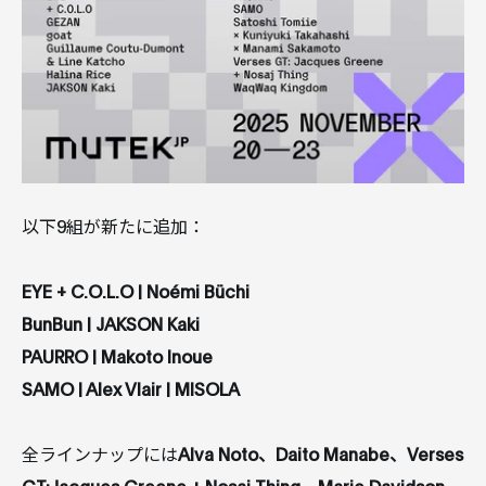
以下9組が新たに追加：
EYE + C.O.L.O | Noémi Büchi
BunBun | JAKSON Kaki
PAURRO | Makoto Inoue
SAMO | Alex Vlair | MISOLA
全ラインナップには
Alva Noto、Daito Manabe、Verses
GT:Jacques Greene + Nosaj Thing、Marie Davidson、