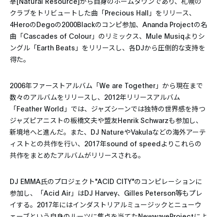
宰[Natural Resource]から自身のホームタウンであり、札幌の
クラブをトリビュートした曲「Precious Hall」をリリース、
4HeroのDegoの2000Blackのコンピ参加、Ananda Projectの名
曲「Cascades of Colour」のリミックス、Mule Musiqよりシ
ングル「Earth Beats」をリリースし、各DJから圧倒的な支持を
得た。
2006年ファーストアルバム「We are Together」から現在まで
数々のアルバムをリリースし、2012年リリースアルバム
「Feather World」では、ジャズシーンでは独特の世界感を持つ
ジャズピアニストの板橋文夫や盟友Henrik Schwarzも参加し、
新境地へと進んだ。また、DJ NatureやVakulaなどの海外アーテ
ィストとの共作を行い、2017年sound of speedよりこれらの
共作をまとめたアルバムがリリースされる。
DJ EMMA氏のプロジェクト"ACID CITY"のコンピレーションに
参加し、「Acid Air」はDJ Harvey、Gilles Peterson等もプレ
イする。2017年にはインダストリアルミュージックとニューウ
ェーブという自身のルーツに焦点を当てたNewwaveProjectによ