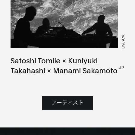
LIVE A/V
Satoshi Tomiie × Kuniyuki
JP
Takahashi × Manami Sakamoto
アーティスト