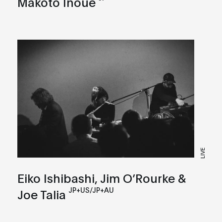
Makoto Inoue
LIVE
Eiko Ishibashi, Jim O’Rourke &
JP+US/JP+AU
Joe Talia