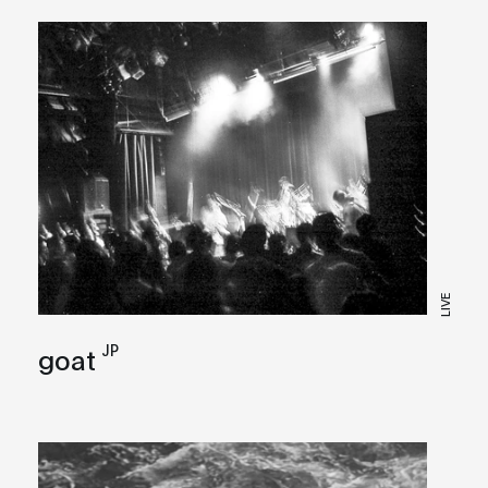
LIVE
JP
goat