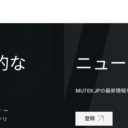
的な
ニュー
MUTEK.JPの最新情
 ー
登録
チリ