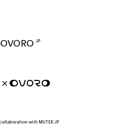
× OVORO
JP
collaboration with MUTEK.JP