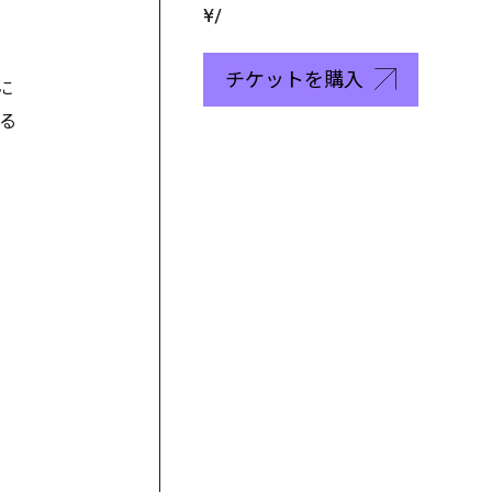
¥/
チケットを購入
に
る