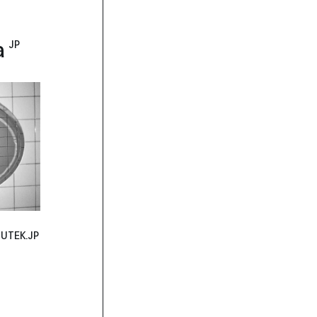
a
JP
MUTEK.JP