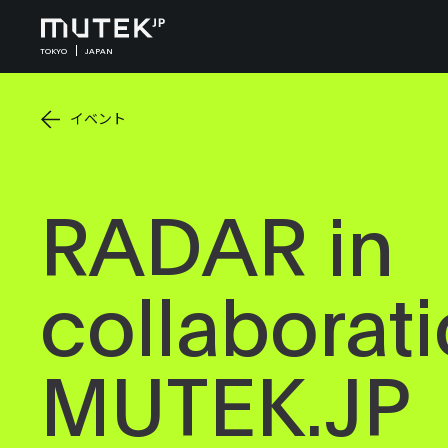
TOKYO
JAPAN
イベント
RADAR in
collaborati
MUTEK.JP