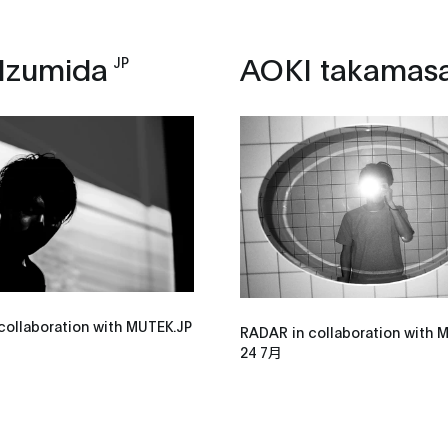
 Izumida
AOKI takamas
JP
collaboration with MUTEK.JP
RADAR in collaboration with 
24 7月