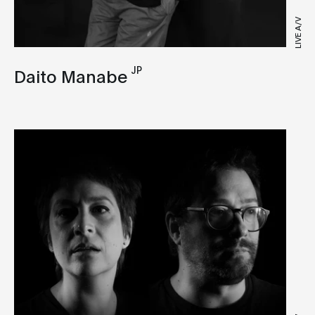
LIVE A/V
JP
Daito Manabe