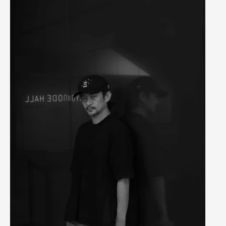
Electro
Experimental
Experimental Techno
Footwork
House
IDM
Industrial
Jungle
Minimal
New Wave
Techno