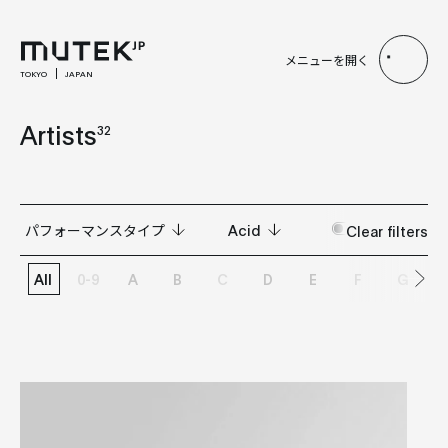
メニューを開く
TOKYO
JAPAN
Artists
32
パフォーマンスタイプ
Acid
Clear filters
All
0-9
A
B
C
D
E
F
G
All
All
LIVE
Acid
Live A/V
Ambient
VISUAL
Club
Drum and Bass