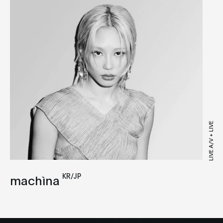
Electro
Experimental
Experimental Techno
Footwork
House
IDM
Industrial
LIVE A/V + LIVE
Jungle
Minimal
New Wave
KR/JP
machìna
Techno